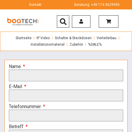
Kontakt
Beratung: +49 174 9629995
Startseite
IP Video
Schalter & Steckdosen
Verteilerbau
Installationsmaterial
Zubehör
%SALE%
Name
E-Mail
Telefonnummer
Betreff